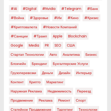
#AI
#digital
#nvidia
#telegram
#банк
#война
#здоровье
#ии
#кино
#кризис
#криптовалюта
#новости Компаний
#санкции
#трамп
Apple
Blockchain
Google
Media
PR
SEO
США
Стартап Технологии
Авто
Аналитика
Бизнес
Блокчейн
Брендинг
Бухгалтерские Услуги
Грузоперевозки
Деньги
Дизайн
Интерьер
Контент
Крипто
Маркетинг
Наружная Реклама
Недвижимость
Переезд
Продвижение
Реклама
Ремонт
Спорт
Статейное Продвижение
Таргетинг
Технологии