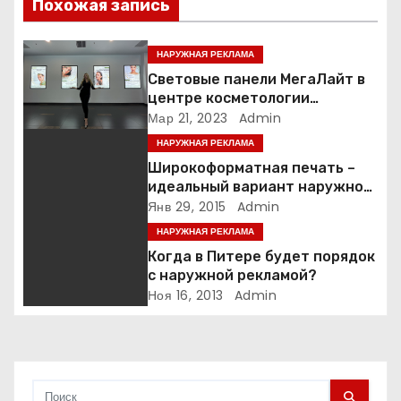
и
Похожая запись
я
НАРУЖНАЯ РЕКЛАМА
п
Световые панели МегаЛайт в
центре косметологии
о
Гиалурон бай
Мар 21, 2023
Admin
НАРУЖНАЯ РЕКЛАМА
з
Широкоформатная печать –
а
идеальный вариант наружной
рекламы
Янв 29, 2015
Admin
п
НАРУЖНАЯ РЕКЛАМА
Когда в Питере будет порядок
и
с наружной рекламой?
Ноя 16, 2013
Admin
с
я
м