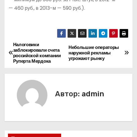
— 460 руб., в 2013-м — 590 руб.).
Налоговики
Н
Небольшие операторы
заблокировали счета
наружной рекламы
российской компании
а
угрожают рынку
Руперта Мердока
в
и
Автор:
admin
г
а
ц