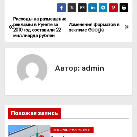
Расходы на размещение
Н
рекламы в Рунете за
Изменения форматов в
2010 год составили 22
рекламе Google
а
миллиарда рублей
в
и
Автор:
admin
г
а
ц
и
Похожая запись
я
ИНТЕРНЕТ-МАРКЕТИНГ