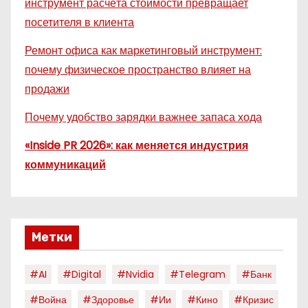
инструмент расчёта стоимости превращает
посетителя в клиента
Ремонт офиса как маркетинговый инструмент:
почему физическое пространство влияет на
продажи
Почему удобство зарядки важнее запаса хода
«Inside PR 2026»: как меняется индустрия
коммуникаций
Метки
#AI
#digital
#nvidia
#telegram
#банк
#война
#здоровье
#ии
#кино
#кризис