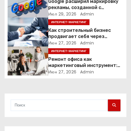
п
Google расширил маркировку
рекламы, созданной с
о
помощью искусственного
Июл 29, 2026
Admin
интеллекта
ИНТЕРНЕТ-МАРКЕТИНГ
з
Как строительный бизнес
а
продвигает себя через
контент: кейс кровельных
Июн 27, 2026
Admin
п
компаний
ИНТЕРНЕТ-МАРКЕТИНГ
Ремонт офиса как
и
маркетинговый инструмент:
почему физическое
Июн 27, 2026
Admin
с
пространство влияет на
продажи
я
м