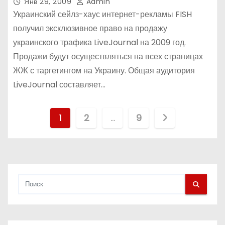
Янв 29, 2009
Admin
Украинский сейлз-хаус интернет-рекламы FISH
получил эксклюзивное право на продажу
украинского трафика LiveJournal на 2009 год.
Продажи будут осуществляться на всех страницах
ЖЖ с таргетингом на Украину. Общая аудитория
LiveJournal составляет…
П
1
2
…
9
а
г
и
н
а