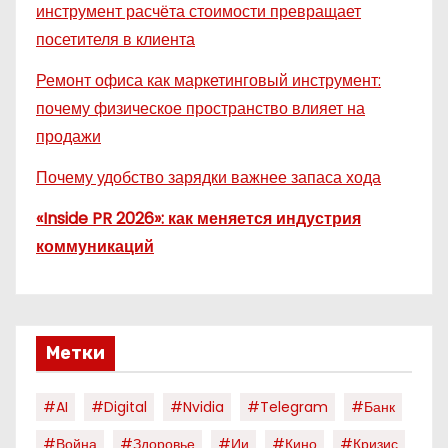
инструмент расчёта стоимости превращает
посетителя в клиента
Ремонт офиса как маркетинговый инструмент:
почему физическое пространство влияет на
продажи
Почему удобство зарядки важнее запаса хода
«Inside PR 2026»: как меняется индустрия
коммуникаций
Метки
#AI
#digital
#nvidia
#telegram
#банк
#война
#здоровье
#ии
#кино
#кризис